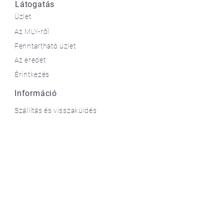
Látogatás
Üzlet
Az MLY-ről
Fenntartható üzlet
Az eredet
Érintkezés
Információ
Szállítás és visszaküldés
Méret- és illeszkedési táblázat
Szociális
Facebook
Instagram
A nyári történeteid
Elfogadjuk: