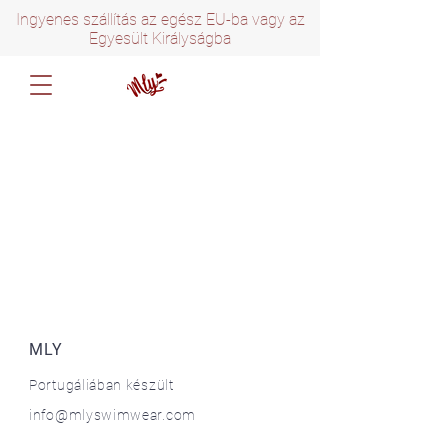
Ingyenes szállítás az egész EU-ba vagy az
Egyesült Királyságba
MLY
Portugáliában készült
info@mlyswimwear.com